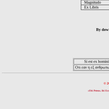
Magnitudo
Ex Libris
By down
Si est ex hominib
Οτι εαν η εξ ανθρωπω
© 2
«Ubi Petrus, ibi Ecc