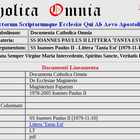
abulinum:
Documenta Catholica Omnia
ateria:
SS IOANNES PAULUS II LITTERA 'TANTA EST
rgumentum:
SS Ioannes Paulus II - Littera 'Tanta Est' [1979-11-
ta Semper Virgine Maria Intercedente, Spiritus Sancte, Veritati
Documenti Lineamenta
Documenta Catholica Omnia
De Ecclesiae Magisterio
Magisterium Paparum
1978-2005 Ioannes Paulus II
d Culumnam
SS Ioannes Paulus II [1979-11-10]
Littera 'Tanta Est'
LT
pdf