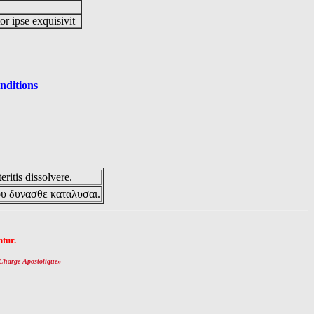
or ipse exquisivit
nditions
eritis dissolvere.
ου δυνασθε καταλυσαι.
tur.
Charge Apostolique
»