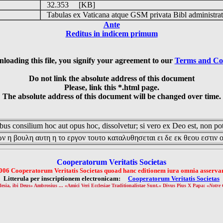
32.353 [KB]
Tabulas ex Vaticana atque GSM privata Bibl administrat
Ante
Reditus in indicem primum
loading this file, you signify your agreement to our
Terms and Co
Do not link the absolute address of this document
Please, link this *.html page.
The absolute address of this document will be changed over time.
us consilium hoc aut opus hoc, dissolvetur; si vero ex Deo est, non pot
ν η βουλη αυτη η το εργον τουτο καταλυθησεται ει δε εκ θεου εστιν 
Cooperatorum Veritatis Societas
006 Cooperatorum Veritatis Societas quoad hanc editionem iura omnia asservan
Litterula per inscriptionem electronicam:
Cooperatorum Veritatis Societas
lesia, ibi Deus» Ambrosius ... «Amici Veri Ecclesiae Traditionalistae Sunt.» Divus Pius X Papa: «
Notre 