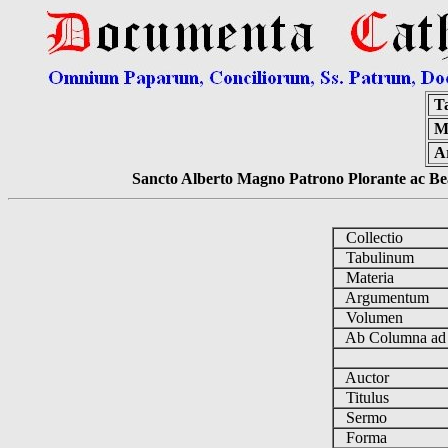
T
M
A
Sancto Alberto Magno Patrono Plorante ac Bea
Collectio
Tabulinum
Materia
Argumentum
Volumen
Ab Columna a
Auctor
Titulus
Sermo
Forma