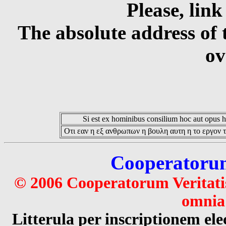
Please, link
The absolute address of 
ov
Si est ex hominibus consilium hoc aut opus hoc
Οτι εαν η εξ ανθρωπων η βουλη αυτη η το εργον τ
Cooperatorum 
© 2006 Cooperatorum Veritatis
omnia 
Litterula per inscriptionem 