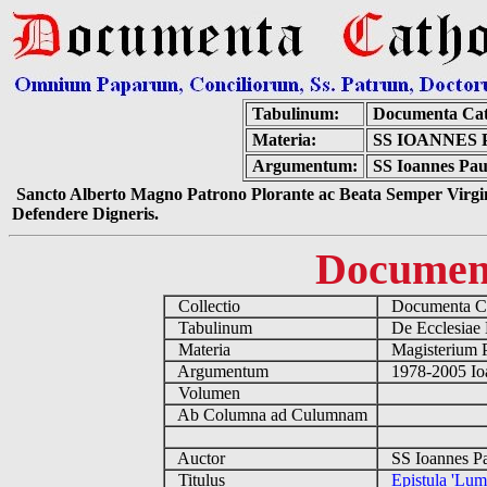
Tabulinum:
Documenta Cat
Materia:
SS IOANNES 
Argumentum:
SS Ioannes Paul
Sancto Alberto Magno Patrono Plorante ac Beata Semper Virgin
Defendere Digneris.
Documen
Collectio
Documenta Ca
Tabulinum
De Ecclesiae 
Materia
Magisterium 
Argumentum
1978-2005 Ioa
Volumen
Ab Columna ad Culumnam
Auctor
SS Ioannes Pa
Titulus
Epistula 'Lum