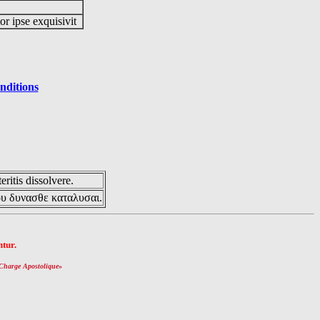
or ipse exquisivit
nditions
eritis dissolvere.
ου δυνασθε καταλυσαι.
tur.
Charge Apostolique
»