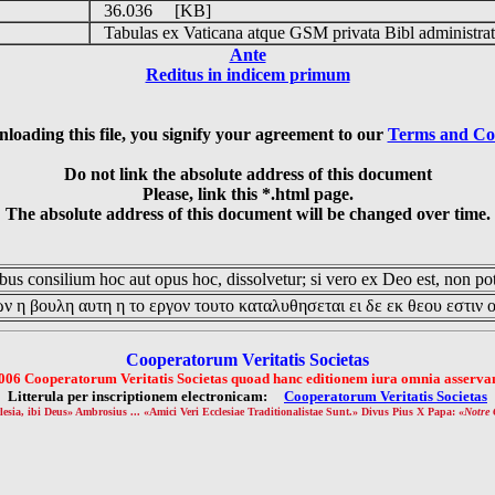
36.036 [KB]
Tabulas ex Vaticana atque GSM privata Bibl administrat
Ante
Reditus in indicem primum
loading this file, you signify your agreement to our
Terms and Co
Do not link the absolute address of this document
Please, link this *.html page.
The absolute address of this document will be changed over time.
us consilium hoc aut opus hoc, dissolvetur; si vero ex Deo est, non pot
ν η βουλη αυτη η το εργον τουτο καταλυθησεται ει δε εκ θεου εστιν 
Cooperatorum Veritatis Societas
006 Cooperatorum Veritatis Societas quoad hanc editionem iura omnia asservan
Litterula per inscriptionem electronicam:
Cooperatorum Veritatis Societas
lesia, ibi Deus» Ambrosius ... «Amici Veri Ecclesiae Traditionalistae Sunt.» Divus Pius X Papa: «
Notre 