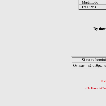
Magnitudo
Ex Libris
By down
Si est ex hominib
Οτι εαν η εξ ανθρωπω
© 2
«Ubi Petrus, ibi Ecc