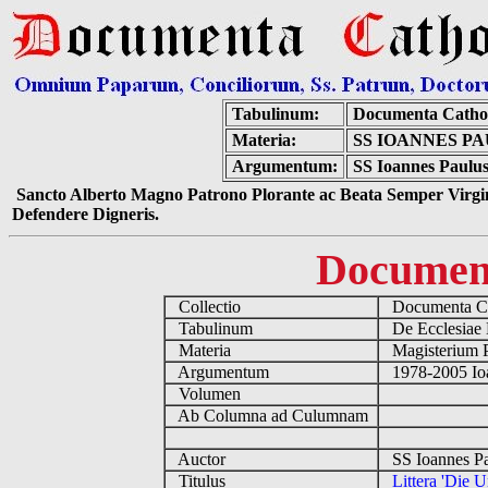
Tabulinum:
Documenta Catho
Materia:
SS IOANNES PA
Argumentum:
SS Ioannes Paulus 
Sancto Alberto Magno Patrono Plorante ac Beata Semper Virgin
Defendere Digneris.
Documen
Collectio
Documenta Ca
Tabulinum
De Ecclesiae 
Materia
Magisterium 
Argumentum
1978-2005 Ioa
Volumen
Ab Columna ad Culumnam
Auctor
SS Ioannes Pa
Titulus
Littera 'Die U