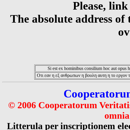
Please, link
The absolute address of 
ov
Si est ex hominibus consilium hoc aut opus hoc
Οτι εαν η εξ ανθρωπων η βουλη αυτη η το εργον τ
Cooperatorum 
© 2006 Cooperatorum Veritatis
omnia 
Litterula per inscriptionem 