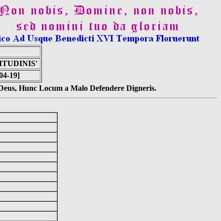
ITUDINIS'
-04-19]
s Deus, Hunc Locum a Malo Defendere Digneris.