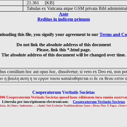
21.361 [KB]
Tabulas ex Vaticana atque GSM privata Bibl administrat
Ante
Reditus in indicem primum
loading this file, you signify your agreement to our
Terms and Co
Do not link the absolute address of this document
Please, link this *.html page.
The absolute address of this document will be changed over time.
us consilium hoc aut opus hoc, dissolvetur; si vero ex Deo est, non pot
ν η βουλη αυτη η το εργον τουτο καταλυθησεται ει δε εκ θεου εστιν 
Cooperatorum Veritatis Societas
006 Cooperatorum Veritatis Societas quoad hanc editionem iura omnia asservan
Litterula per inscriptionem electronicam:
Cooperatorum Veritatis Societas
lesia, ibi Deus» Ambrosius ... «Amici Veri Ecclesiae Traditionalistae Sunt.» Divus Pius X Papa: «
Notre 