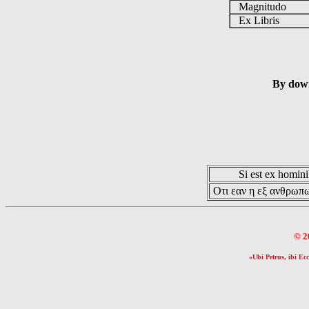
Magnitudo
Ex Libris
By down
Si est ex hominib
Οτι εαν η εξ ανθρωπω
© 2
«Ubi Petrus, ibi Ecc