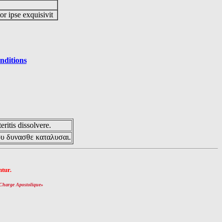
or ipse exquisivit
nditions
eritis dissolvere.
ου δυνασθε καταλυσαι.
tur.
Charge Apostolique
»