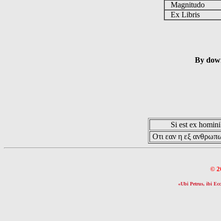
Magnitudo
Ex Libris
By down
Si est ex hominib
Οτι εαν η εξ ανθρωπω
© 2
«Ubi Petrus, ibi Ecc