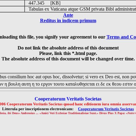
447.345 [KB]
Tabulas ex Vaticana atque GSM privata Bibl administrat
Ante
Reditus in indicem primum
loading this file, you signify your agreement to our
Terms and Co
Do not link the absolute address of this document
Please, link this *.html page.
The absolute address of this document will be changed over time.
us consilium hoc aut opus hoc, dissolvetur; si vero ex Deo est, non pot
ν η βουλη αυτη η το εργον τουτο καταλυθησεται ει δε εκ θεου εστιν 
Cooperatorum Veritatis Societas
006 Cooperatorum Veritatis Societas quoad hanc editionem iura omnia asservan
Litterula per inscriptionem electronicam:
Cooperatorum Veritatis Societas
lesia, ibi Deus» Ambrosius ... «Amici Veri Ecclesiae Traditionalistae Sunt.» Divus Pius X Papa: «
Notre 