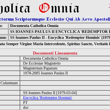
m:
Documenta Catholica Omnia
SS IOANNES PAULUS II ENCYCLICA 'REDEMPTOR 
tum:
SS Ioannes Paulus II - Encyclica 'Redemptor Hominis' [1979
ta Semper Virgine Maria Intercedente, Spiritus Sancte, Veritati
Documenti Lineamenta
Documenta Catholica Omnia
De Ecclesiae Magisterio
Magisterium Paparum
1978-2005 Ioannes Paulus II
d Culumnam
SS Ioannes Paulus II [1979-03-04]
Encyclica 'Redemptor Hominis'
PT
doc