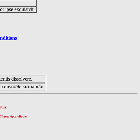
or ipse exquisivit
nditions
eritis dissolvere.
ου δυνασθε καταλυσαι.
tur.
Charge Apostolique
»