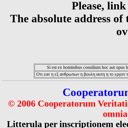
Please, link
The absolute address of 
ov
Si est ex hominibus consilium hoc aut opus hoc
Οτι εαν η εξ ανθρωπων η βουλη αυτη η το εργον τ
Cooperatorum 
© 2006 Cooperatorum Veritatis
omnia 
Litterula per inscriptionem 