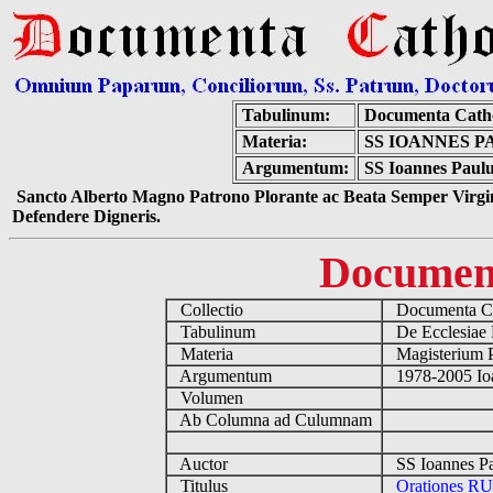
Tabulinum:
Documenta Cath
Materia:
SS IOANNES PA
Argumentum:
SS Ioannes Paulu
Sancto Alberto Magno Patrono Plorante ac Beata Semper Virgin
Defendere Digneris.
Documen
Collectio
Documenta Ca
Tabulinum
De Ecclesiae 
Materia
Magisterium 
Argumentum
1978-2005 Ioa
Volumen
Ab Columna ad Culumnam
Auctor
SS Ioannes Pa
Titulus
Orationes RU