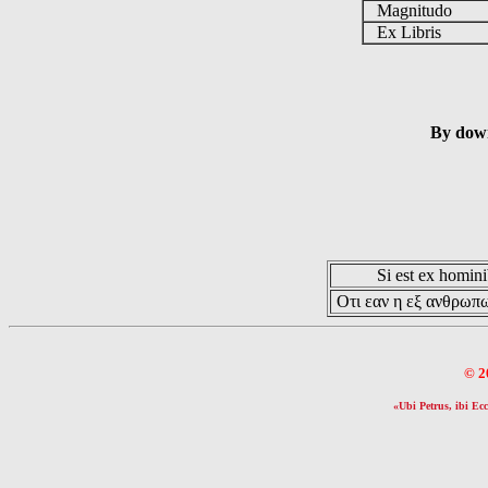
Magnitudo
Ex Libris
By down
Si est ex hominib
Οτι εαν η εξ ανθρωπω
© 2
«Ubi Petrus, ibi Ecc