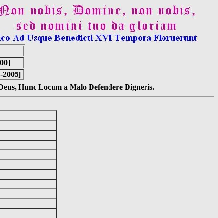
00]
8-2005]
s Deus, Hunc Locum a Malo Defendere Digneris.