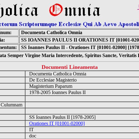
inum:
Documenta Catholica Omnia
ia:
SS IOANNES PAULUS II ORATIONES IT [01001-020
mentum:
SS Ioannes Paulus II - Orationes IT [01001-02000] [197
ta Semper Virgine Maria Intercedente, Spiritus Sancte, Veritati
Documenti Lineamenta
Documenta Catholica Omnia
De Ecclesiae Magisterio
Magisterium Paparum
1978-2005 Ioannes Paulus II
d Culumnam
SS Ioannes Paulus II [1978-2005]
Orationes IT [01001-02000]
IT
doc