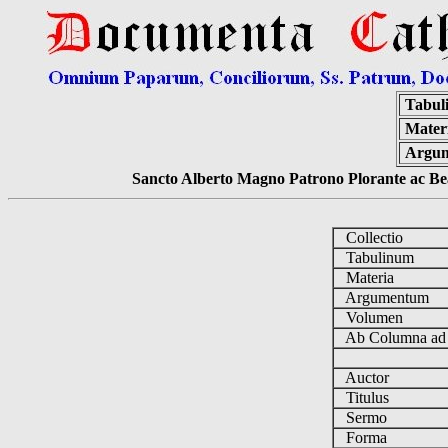
Tabul
Mater
Argu
Sancto Alberto Magno Patrono Plorante ac Bea
Collectio
Tabulinum
Materia
Argumentum
Volumen
Ab Columna a
Auctor
Titulus
Sermo
Forma