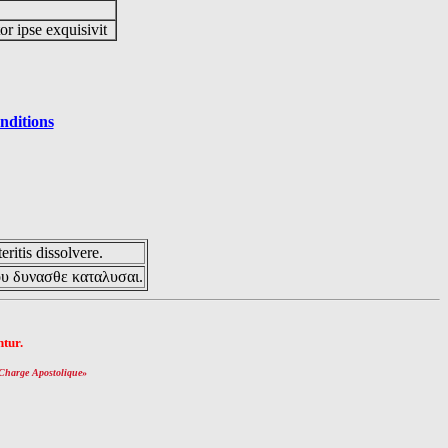
or ipse exquisivit
nditions
eritis dissolvere.
ου δυνασθε καταλυσαι.
tur.
Charge Apostolique
»