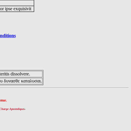
or ipse exquisivit
nditions
eritis dissolvere.
ου δυνασθε καταλυσαι.
tur.
Charge Apostolique
»