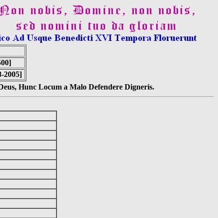
00]
8-2005]
s Deus, Hunc Locum a Malo Defendere Digneris.