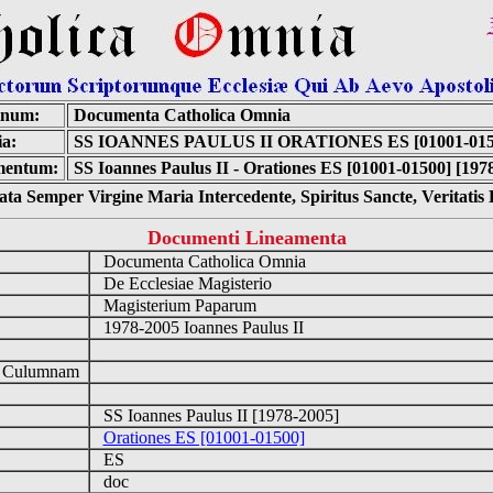
inum:
Documenta Catholica Omnia
a:
SS IOANNES PAULUS II ORATIONES ES [01001-015
entum:
SS Ioannes Paulus II - Orationes ES [01001-01500] [197
ta Semper Virgine Maria Intercedente, Spiritus Sancte, Veritati
Documenti Lineamenta
Documenta Catholica Omnia
De Ecclesiae Magisterio
Magisterium Paparum
1978-2005 Ioannes Paulus II
d Culumnam
SS Ioannes Paulus II [1978-2005]
Orationes ES [01001-01500]
ES
doc