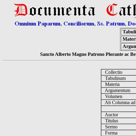
Tabul
Materi
Argum
Sancto Alberto Magno Patrono Plorante ac Bea
Collectio
Tabulinum
Materia
Argumentum
Volumen
Ab Columna a
Auctor
Titulus
Sermo
Forma