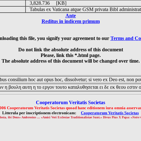
3,828.736 [KB]
Tabulas ex Vaticana atque GSM privata Bibl administrat
Ante
Reditus in indicem primum
loading this file, you signify your agreement to our
Terms and Co
Do not link the absolute address of this document
Please, link this *.html page.
The absolute address of this document will be changed over time.
us consilium hoc aut opus hoc, dissolvetur; si vero ex Deo est, non pot
ν η βουλη αυτη η το εργον τουτο καταλυθησεται ει δε εκ θεου εστιν 
Cooperatorum Veritatis Societas
006 Cooperatorum Veritatis Societas quoad hanc editionem iura omnia asservan
Litterula per inscriptionem electronicam:
Cooperatorum Veritatis Societas
lesia, ibi Deus» Ambrosius ... «Amici Veri Ecclesiae Traditionalistae Sunt.» Divus Pius X Papa: «
Notre 