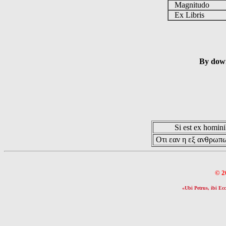
Magnitudo
Ex Libris
By down
Si est ex hominib
Οτι εαν η εξ ανθρωπω
© 2
«Ubi Petrus, ibi Ecc