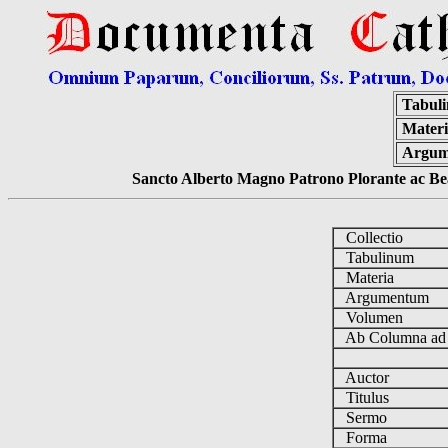
Tabul
Materi
Argum
Sancto Alberto Magno Patrono Plorante ac Bea
Collectio
Tabulinum
Materia
Argumentum
Volumen
Ab Columna a
Auctor
Titulus
Sermo
Forma