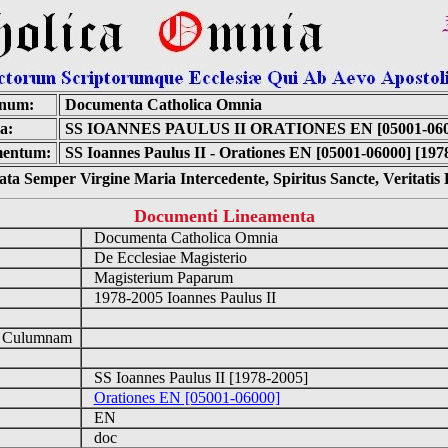
inum:
Documenta Catholica Omnia
a:
SS IOANNES PAULUS II ORATIONES EN [05001-060
entum:
SS Ioannes Paulus II - Orationes EN [05001-06000] [197
ta Semper Virgine Maria Intercedente, Spiritus Sancte, Veritati
Documenti Lineamenta
Documenta Catholica Omnia
De Ecclesiae Magisterio
Magisterium Paparum
1978-2005 Ioannes Paulus II
d Culumnam
SS Ioannes Paulus II [1978-2005]
Orationes EN [05001-06000]
EN
doc