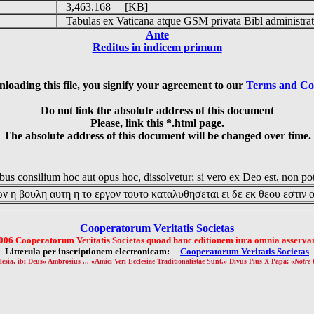
3,463.168 [KB]
Tabulas ex Vaticana atque GSM privata Bibl administrat
Ante
Reditus in indicem primum
loading this file, you signify your agreement to our
Terms and Co
Do not link the absolute address of this document
Please, link this *.html page.
The absolute address of this document will be changed over time.
us consilium hoc aut opus hoc, dissolvetur; si vero ex Deo est, non pot
ν η βουλη αυτη η το εργον τουτο καταλυθησεται ει δε εκ θεου εστιν 
Cooperatorum Veritatis Societas
006 Cooperatorum Veritatis Societas quoad hanc editionem iura omnia asservan
Litterula per inscriptionem electronicam:
Cooperatorum Veritatis Societas
lesia, ibi Deus» Ambrosius ... «Amici Veri Ecclesiae Traditionalistae Sunt.» Divus Pius X Papa: «
Notre 