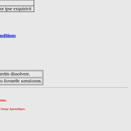
or ipse exquisivit
nditions
eritis dissolvere.
ου δυνασθε καταλυσαι.
tur.
Charge Apostolique
»