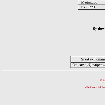
Magnitudo
Ex Libris
By down
Si est ex hominib
Οτι εαν η εξ ανθρωπω
© 2
«Ubi Petrus, ibi Ecc