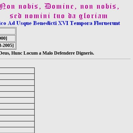
00]
8-2005]
s Deus, Hunc Locum a Malo Defendere Digneris.