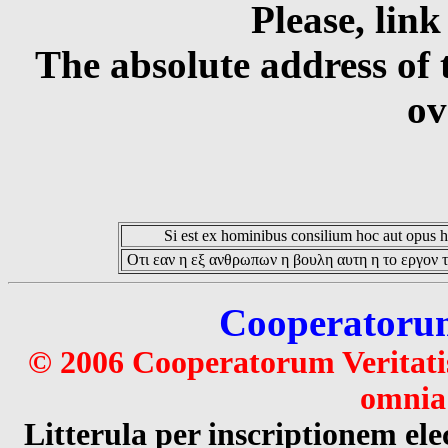
Please, link
The absolute address of 
ov
Si est ex hominibus consilium hoc aut opus hoc
Οτι εαν η εξ ανθρωπων η βουλη αυτη η το εργον τ
Cooperatorum 
© 2006 Cooperatorum Veritatis
omnia 
Litterula per inscriptionem 