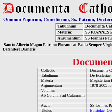
Tabulinum:
Documenta Cat
Materia:
SS IOANNES 
Argumentum:
SS Ioannes Paul
Sancto Alberto Magno Patrono Plorante ac Beata Semper Virgin
Defendere Digneris.
Documen
Collectio
Documenta Ca
Tabulinum
De Ecclesiae 
Materia
Magisterium 
Argumentum
1978-2005 Ioa
Volumen
Ab Columna ad Culumnam
Auctor
SS Ioannes Pa
Titulus
Epistolae [O