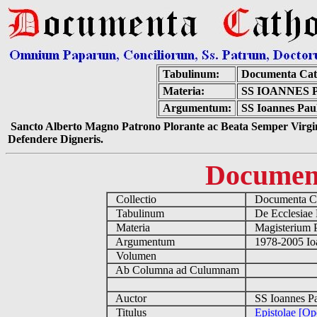
Tabulinum:
Documenta Cat
Materia:
SS IOANNES 
Argumentum:
SS Ioannes Paul
Sancto Alberto Magno Patrono Plorante ac Beata Semper Virgin
Defendere Digneris.
Documen
Collectio
Documenta Ca
Tabulinum
De Ecclesiae 
Materia
Magisterium 
Argumentum
1978-2005 Ioa
Volumen
Ab Columna ad Culumnam
Auctor
SS Ioannes Pa
Titulus
Epistolae [O