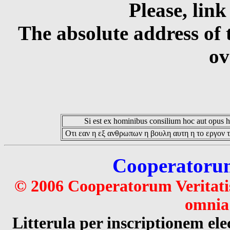
Please, link
The absolute address of 
ov
Si est ex hominibus consilium hoc aut opus hoc
Οτι εαν η εξ ανθρωπων η βουλη αυτη η το εργον τ
Cooperatorum 
© 2006 Cooperatorum Veritatis
omnia 
Litterula per inscriptionem 