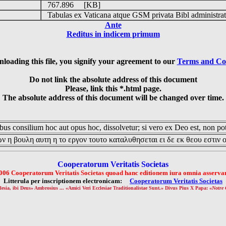
767.896 [KB]
Tabulas ex Vaticana atque GSM privata Bibl administrat
Ante
Reditus in indicem primum
loading this file, you signify your agreement to our
Terms and Co
Do not link the absolute address of this document
Please, link this *.html page.
The absolute address of this document will be changed over time.
us consilium hoc aut opus hoc, dissolvetur; si vero ex Deo est, non pot
ν η βουλη αυτη η το εργον τουτο καταλυθησεται ει δε εκ θεου εστιν 
Cooperatorum Veritatis Societas
006 Cooperatorum Veritatis Societas quoad hanc editionem iura omnia asservan
Litterula per inscriptionem electronicam:
Cooperatorum Veritatis Societas
lesia, ibi Deus» Ambrosius ... «Amici Veri Ecclesiae Traditionalistae Sunt.» Divus Pius X Papa: «
Notre 