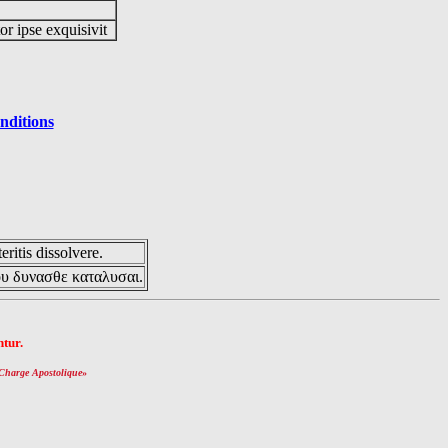
or ipse exquisivit
nditions
eritis dissolvere.
ου δυνασθε καταλυσαι.
tur.
Charge Apostolique
»