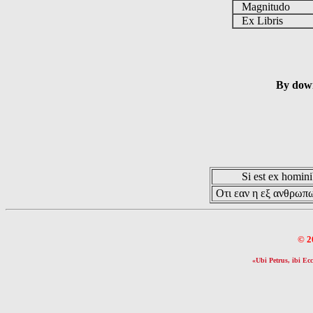
Magnitudo
Ex Libris
By down
Si est ex hominib
Οτι εαν η εξ ανθρωπω
© 2
«Ubi Petrus, ibi Ecc