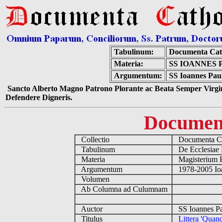
Tabulinum:
Documenta Cat
Materia:
SS IOANNES 
Argumentum:
SS Ioannes Paul
Sancto Alberto Magno Patrono Plorante ac Beata Semper Virgin
Defendere Digneris.
Documen
Collectio
Documenta Ca
Tabulinum
De Ecclesiae 
Materia
Magisterium 
Argumentum
1978-2005 Ioa
Volumen
Ab Columna ad Culumnam
Auctor
SS Ioannes Pa
Titulus
Littera 'Quan