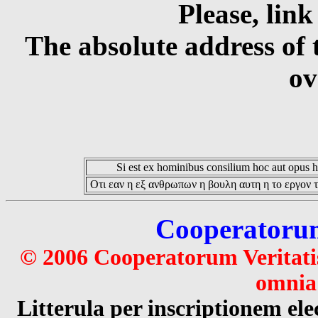
Please, link
The absolute address of 
ov
Si est ex hominibus consilium hoc aut opus hoc
Οτι εαν η εξ ανθρωπων η βουλη αυτη η το εργον τ
Cooperatorum 
© 2006 Cooperatorum Veritatis
omnia 
Litterula per inscriptionem 