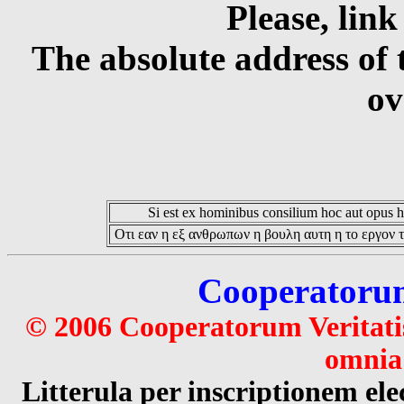
Please, link
The absolute address of 
ov
Si est ex hominibus consilium hoc aut opus hoc
Οτι εαν η εξ ανθρωπων η βουλη αυτη η το εργον τ
Cooperatorum 
© 2006 Cooperatorum Veritatis
omnia 
Litterula per inscriptionem 