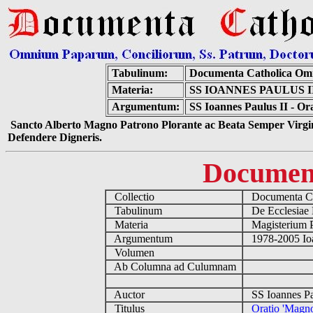
Tabulinum:
Documenta Catholica Om
Materia:
SS IOANNES PAULUS 
Argumentum:
SS Ioannes Paulus II - O
Sancto Alberto Magno Patrono Plorante ac Beata Semper Virgin
Defendere Digneris.
Documen
Collectio
Documenta Ca
Tabulinum
De Ecclesiae 
Materia
Magisterium 
Argumentum
1978-2005 Ioa
Volumen
Ab Columna ad Culumnam
Auctor
SS Ioannes Pa
Titulus
Oratio 'Magn