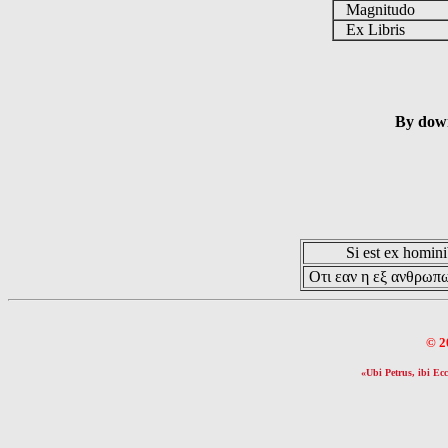
Magnitudo
Ex Libris
By down
Si est ex hominib
Οτι εαν η εξ ανθρωπω
© 2
«Ubi Petrus, ibi Ecc