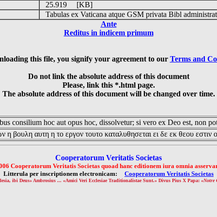
25.919 [KB]
Tabulas ex Vaticana atque GSM privata Bibl administrat
Ante
Reditus in indicem primum
loading this file, you signify your agreement to our
Terms and Co
Do not link the absolute address of this document
Please, link this *.html page.
The absolute address of this document will be changed over time.
us consilium hoc aut opus hoc, dissolvetur; si vero ex Deo est, non pot
ν η βουλη αυτη η το εργον τουτο καταλυθησεται ει δε εκ θεου εστιν 
Cooperatorum Veritatis Societas
006 Cooperatorum Veritatis Societas quoad hanc editionem iura omnia asservan
Litterula per inscriptionem electronicam:
Cooperatorum Veritatis Societas
lesia, ibi Deus» Ambrosius ... «Amici Veri Ecclesiae Traditionalistae Sunt.» Divus Pius X Papa: «
Notre 