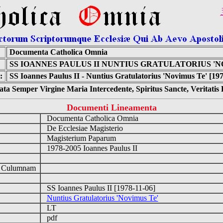
Documenta Catholica Omnia
SS IOANNES PAULUS II NUNTIUS GRATULATORIUS 'N
:
SS Ioannes Paulus II - Nuntius Gratulatorius 'Novimus Te' [197
ta Semper Virgine Maria Intercedente, Spiritus Sancte, Veritati
Documenti Lineamenta
Documenta Catholica Omnia
De Ecclesiae Magisterio
Magisterium Paparum
1978-2005 Ioannes Paulus II
d Culumnam
SS Ioannes Paulus II [1978-11-06]
Nuntius Gratulatorius 'Novimus Te'
LT
pdf