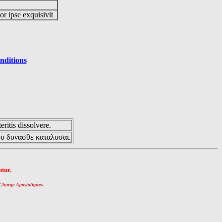
or ipse exquisivit
nditions
eritis dissolvere.
ου δυνασθε καταλυσαι.
tur.
Charge Apostolique
»