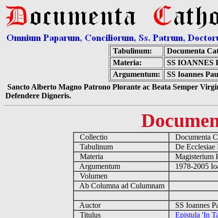
Tabulinum:
Documenta Cat
Materia:
SS IOANNES P
Argumentum:
SS Ioannes Paulu
Sancto Alberto Magno Patrono Plorante ac Beata Semper Virgin
Defendere Digneris.
Documen
Collectio
Documenta Ca
Tabulinum
De Ecclesiae 
Materia
Magisterium 
Argumentum
1978-2005 Ioa
Volumen
Ab Columna ad Culumnam
Auctor
SS Ioannes Pa
Titulus
Epistula 'In Ta