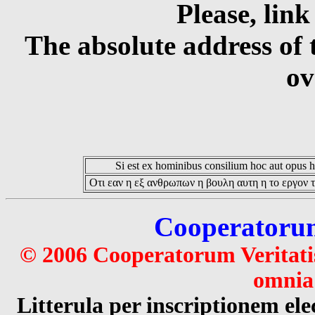
Please, link
The absolute address of 
ov
Si est ex hominibus consilium hoc aut opus hoc
Οτι εαν η εξ ανθρωπων η βουλη αυτη η το εργον τ
Cooperatorum 
© 2006 Cooperatorum Veritatis
omnia 
Litterula per inscriptionem 