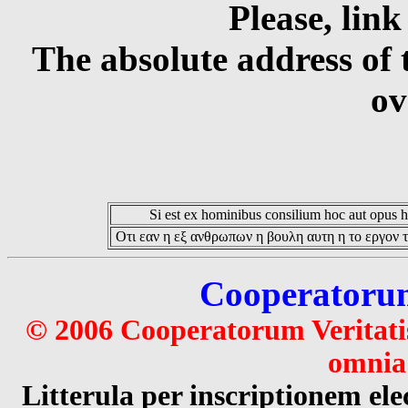
Please, link
The absolute address of 
ov
Si est ex hominibus consilium hoc aut opus hoc
Οτι εαν η εξ ανθρωπων η βουλη αυτη η το εργον τ
Cooperatorum 
© 2006 Cooperatorum Veritatis
omnia 
Litterula per inscriptionem 