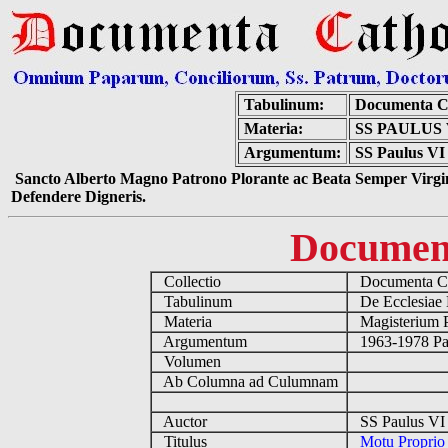
Tabulinum:
Documenta C
Materia:
SS PAULUS 
Argumentum:
SS Paulus VI 
Sancto Alberto Magno Patrono Plorante ac Beata Semper Virgin
Defendere Digneris.
Documen
Collectio
Documenta Ca
Tabulinum
De Ecclesiae 
Materia
Magisterium 
Argumentum
1963-1978 Pau
Volumen
Ab Columna ad Culumnam
Auctor
SS Paulus VI 
Titulus
Motu Proprio 