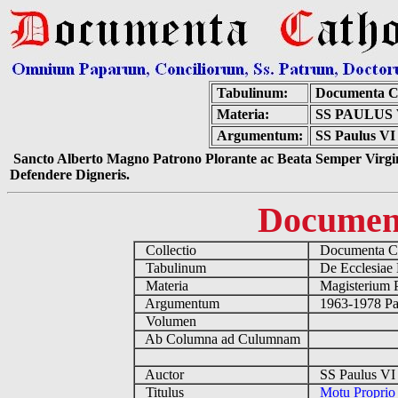
Tabulinum:
Documenta C
Materia:
SS PAULUS 
Argumentum:
SS Paulus VI 
Sancto Alberto Magno Patrono Plorante ac Beata Semper Virgin
Defendere Digneris.
Documen
Collectio
Documenta Ca
Tabulinum
De Ecclesiae 
Materia
Magisterium 
Argumentum
1963-1978 Pau
Volumen
Ab Columna ad Culumnam
Auctor
SS Paulus VI 
Titulus
Motu Proprio 