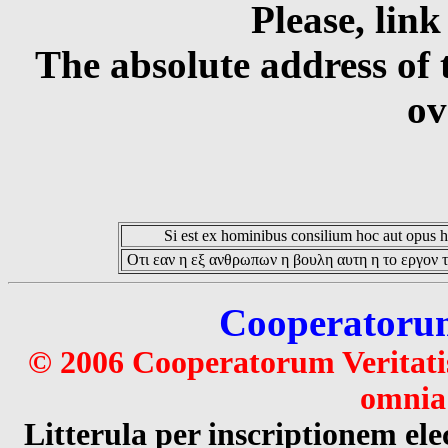
Please, link
The absolute address of 
ov
Si est ex hominibus consilium hoc aut opus hoc
Οτι εαν η εξ ανθρωπων η βουλη αυτη η το εργον τ
Cooperatorum 
© 2006 Cooperatorum Veritatis
omnia 
Litterula per inscriptionem 