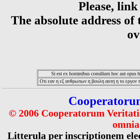
Please, link
The absolute address of 
ov
Si est ex hominibus consilium hoc aut opus hoc
Οτι εαν η εξ ανθρωπων η βουλη αυτη η το εργον τ
Cooperatorum 
© 2006 Cooperatorum Veritatis
omnia 
Litterula per inscriptionem 