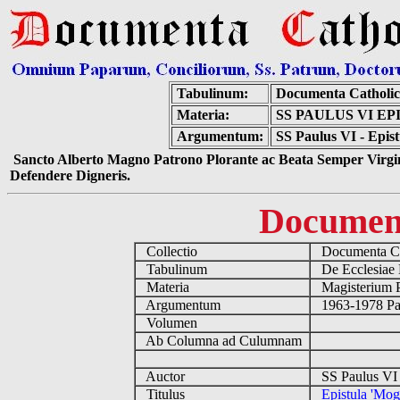
Tabulinum:
Documenta Catholi
Materia:
SS PAULUS VI E
Argumentum:
SS Paulus VI - Epist
Sancto Alberto Magno Patrono Plorante ac Beata Semper Virgin
Defendere Digneris.
Documen
Collectio
Documenta Ca
Tabulinum
De Ecclesiae 
Materia
Magisterium 
Argumentum
1963-1978 Pau
Volumen
Ab Columna ad Culumnam
Auctor
SS Paulus VI 
Titulus
Epistula 'Mog