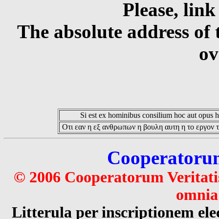
Please, link
The absolute address of 
ov
Si est ex hominibus consilium hoc aut opus hoc
Οτι εαν η εξ ανθρωπων η βουλη αυτη η το εργον τ
Cooperatorum 
© 2006 Cooperatorum Veritatis
omnia 
Litterula per inscriptionem 