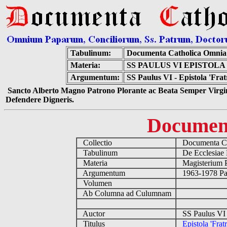
Tabulinum:
Documenta Catholica Omnia
Materia:
SS PAULUS VI EPISTOL
Argumentum:
SS Paulus VI - Epistola 'Fra
Sancto Alberto Magno Patrono Plorante ac Beata Semper Virgin
Defendere Digneris.
Documen
Collectio
Documenta Ca
Tabulinum
De Ecclesiae 
Materia
Magisterium 
Argumentum
1963-1978 Pau
Volumen
Ab Columna ad Culumnam
Auctor
SS Paulus VI 
Titulus
Epistola 'Fra