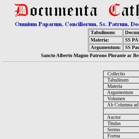
Tabulinum:
Docum
Materia:
SS P
Argumentum:
SS Pau
Sancto Alberto Magno Patrono Plorante ac Bea
Collectio
Tabulinum
Materia
Argumentum
Volumen
Ab Columna a
Auctor
Titulus
Sermo
Forma