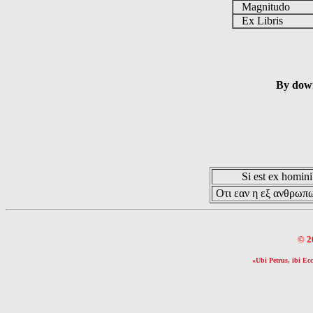
Magnitudo
Ex Libris
By down
Si est ex hominib
Οτι εαν η εξ ανθρωπω
© 2
«Ubi Petrus, ibi Ecc