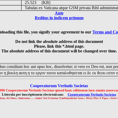
25.523 [KB]
Tabulas ex Vaticana atque GSM privata Bibl administrat
Ante
Reditus in indicem primum
loading this file, you signify your agreement to our
Terms and Co
Do not link the absolute address of this document
Please, link this *.html page.
The absolute address of this document will be changed over time.
us consilium hoc aut opus hoc, dissolvetur; si vero ex Deo est, non pot
ν η βουλη αυτη η το εργον τουτο καταλυθησεται ει δε εκ θεου εστιν 
Cooperatorum Veritatis Societas
006 Cooperatorum Veritatis Societas quoad hanc editionem iura omnia asservan
Litterula per inscriptionem electronicam:
Cooperatorum Veritatis Societas
lesia, ibi Deus» Ambrosius ... «Amici Veri Ecclesiae Traditionalistae Sunt.» Divus Pius X Papa: «
Notre 