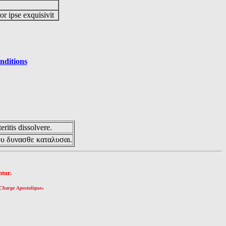
or ipse exquisivit
nditions
eritis dissolvere.
ου δυνασθε καταλυσαι.
tur.
Charge Apostolique
»