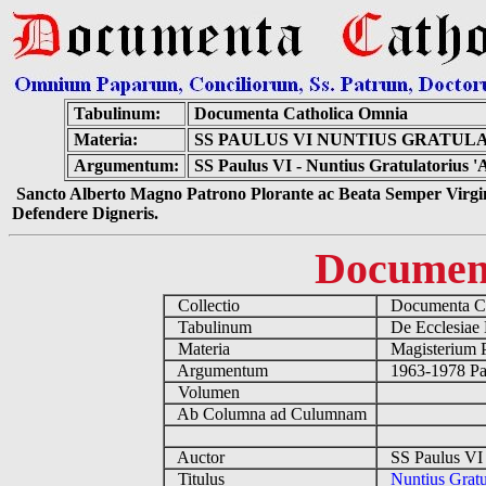
Tabulinum:
Documenta Catholica Omnia
Materia:
SS PAULUS VI NUNTIUS GRATU
Argumentum:
SS Paulus VI - Nuntius Gratulatorius
Sancto Alberto Magno Patrono Plorante ac Beata Semper Virgin
Defendere Digneris.
Documen
Collectio
Documenta Ca
Tabulinum
De Ecclesiae 
Materia
Magisterium 
Argumentum
1963-1978 Pau
Volumen
Ab Columna ad Culumnam
Auctor
SS Paulus VI 
Titulus
Nuntius Grat