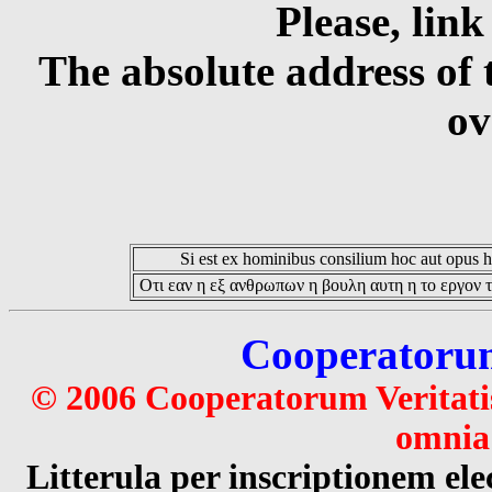
Please, link
The absolute address of 
ov
Si est ex hominibus consilium hoc aut opus hoc
Οτι εαν η εξ ανθρωπων η βουλη αυτη η το εργον τ
Cooperatorum 
© 2006 Cooperatorum Veritatis
omnia 
Litterula per inscriptionem 