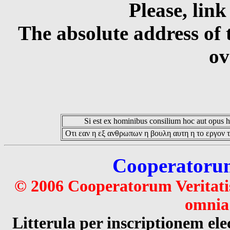
Please, link
The absolute address of 
ov
Si est ex hominibus consilium hoc aut opus hoc
Οτι εαν η εξ ανθρωπων η βουλη αυτη η το εργον τ
Cooperatorum 
© 2006 Cooperatorum Veritatis
omnia 
Litterula per inscriptionem 