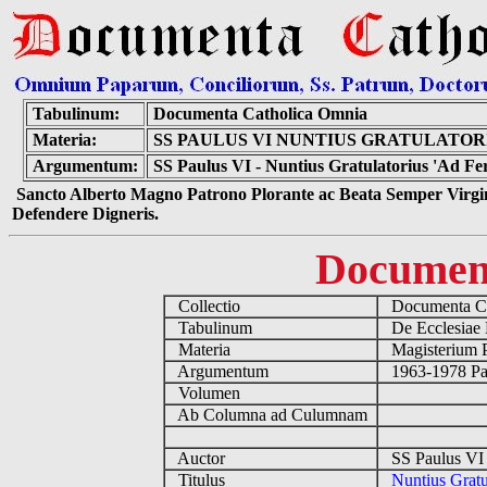
Tabulinum:
Documenta Catholica Omnia
Materia:
SS PAULUS VI NUNTIUS GRATULATO
Argumentum:
SS Paulus VI - Nuntius Gratulatorius 'Ad F
Sancto Alberto Magno Patrono Plorante ac Beata Semper Virgin
Defendere Digneris.
Documen
Collectio
Documenta Ca
Tabulinum
De Ecclesiae 
Materia
Magisterium 
Argumentum
1963-1978 Pau
Volumen
Ab Columna ad Culumnam
Auctor
SS Paulus VI 
Titulus
Nuntius Gratu