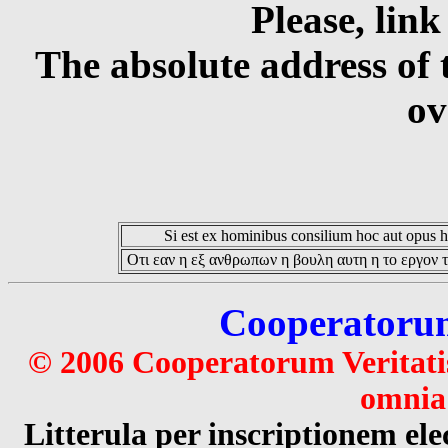
Please, link
The absolute address of 
ov
Si est ex hominibus consilium hoc aut opus hoc
Οτι εαν η εξ ανθρωπων η βουλη αυτη η το εργον τ
Cooperatorum 
© 2006 Cooperatorum Veritatis
omnia 
Litterula per inscriptionem 