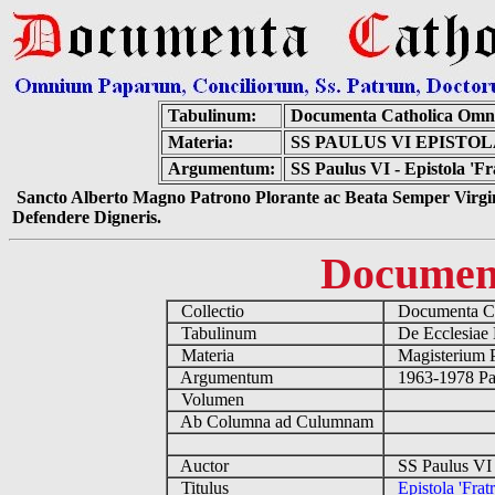
Tabulinum:
Documenta Catholica Omn
Materia:
SS PAULUS VI EPISTO
Argumentum:
SS Paulus VI - Epistola 'Fr
Sancto Alberto Magno Patrono Plorante ac Beata Semper Virgin
Defendere Digneris.
Documen
Collectio
Documenta Ca
Tabulinum
De Ecclesiae 
Materia
Magisterium 
Argumentum
1963-1978 Pau
Volumen
Ab Columna ad Culumnam
Auctor
SS Paulus VI 
Titulus
Epistola 'Frat