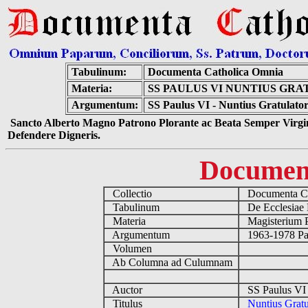
Tabulinum:
Documenta Catholica Omnia
Materia:
SS PAULUS VI NUNTIUS GR
Argumentum:
SS Paulus VI - Nuntius Gratulato
Sancto Alberto Magno Patrono Plorante ac Beata Semper Virgin
Defendere Digneris.
Documen
Collectio
Documenta Ca
Tabulinum
De Ecclesiae 
Materia
Magisterium 
Argumentum
1963-1978 Pau
Volumen
Ab Columna ad Culumnam
Auctor
SS Paulus VI 
Titulus
Nuntius Grat