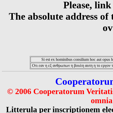
Please, link
The absolute address of 
ov
Si est ex hominibus consilium hoc aut opus hoc
Οτι εαν η εξ ανθρωπων η βουλη αυτη η το εργον τ
Cooperatorum 
© 2006 Cooperatorum Veritatis
omnia 
Litterula per inscriptionem 