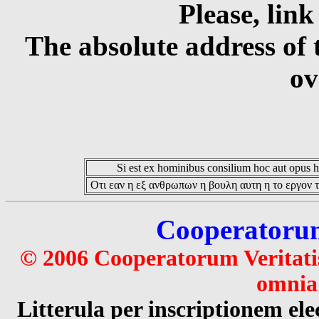
Please, link
The absolute address of 
ov
Si est ex hominibus consilium hoc aut opus hoc
Οτι εαν η εξ ανθρωπων η βουλη αυτη η το εργον τ
Cooperatorum 
© 2006 Cooperatorum Veritatis
omnia 
Litterula per inscriptionem 