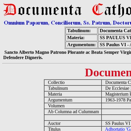
Tabulinum:
Documenta Cat
Materia:
SS PAULUS V
Argumentum:
SS Paulus VI - 
Sancto Alberto Magno Patrono Plorante ac Beata Semper Virgin
Defendere Digneris.
Documen
Collectio
Documenta Ca
Tabulinum
De Ecclesiae 
Materia
Magisterium 
Argumentum
1963-1978 Pau
Volumen
Ab Columna ad Culumnam
Auctor
SS Paulus VI 
Titulus
Adhortatio 'G