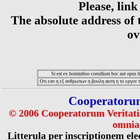
Please, link
The absolute address of 
ov
Si est ex hominibus consilium hoc aut opus hoc
Οτι εαν η εξ ανθρωπων η βουλη αυτη η το εργον τ
Cooperatorum 
© 2006 Cooperatorum Veritatis
omnia 
Litterula per inscriptionem 