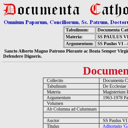
Tabulinum:
Documenta Cat
Materia:
SS PAULUS V
Argumentum:
SS Paulus VI - 
Sancto Alberto Magno Patrono Plorante ac Beata Semper Virgin
Defendere Digneris.
Documen
Collectio
Documenta Ca
Tabulinum
De Ecclesiae 
Materia
Magisterium 
Argumentum
1963-1978 Pau
Volumen
Ab Columna ad Culumnam
Auctor
SS Paulus VI 
Titulus
Adhortatio 'G