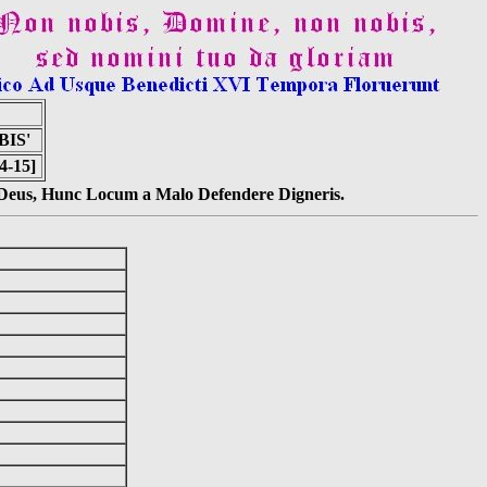
IS'
4-15]
s Deus, Hunc Locum a Malo Defendere Digneris.