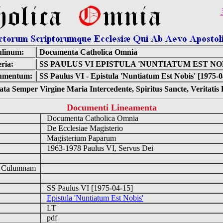
linum:
Documenta Catholica Omnia
ria:
SS PAULUS VI EPISTULA 'NUNTIATUM EST NOB
umentum:
SS Paulus VI - Epistula 'Nuntiatum Est Nobis' [1975-0
ta Semper Virgine Maria Intercedente, Spiritus Sancte, Veritati
Documenti Lineamenta
Documenta Catholica Omnia
De Ecclesiae Magisterio
Magisterium Paparum
1963-1978 Paulus VI, Servus Dei
d Culumnam
SS Paulus VI [1975-04-15]
Epistula 'Nuntiatum Est Nobis'
LT
pdf