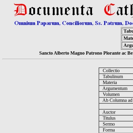
Tabu
Mate
Arg
Sancto Alberto Magno Patrono Plorante ac Bea
Collectio
Tabulinum
Materia
Argumentum
Volumen
Ab Columna a
Auctor
Titulus
Sermo
Forma