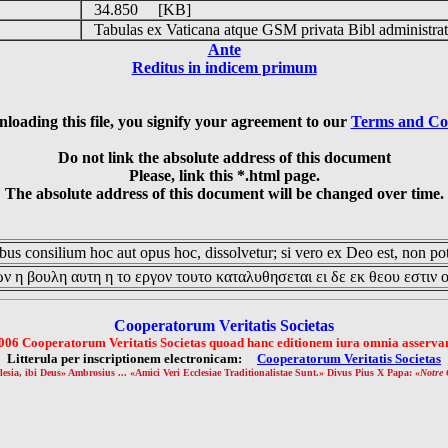
34.850 [KB]
Tabulas ex Vaticana atque GSM privata Bibl administrat
Ante
Reditus in indicem primum
loading this file, you signify your agreement to our
Terms and Co
Do not link the absolute address of this document
Please, link this *.html page.
The absolute address of this document will be changed over time.
us consilium hoc aut opus hoc, dissolvetur; si vero ex Deo est, non pot
ν η βουλη αυτη η το εργον τουτο καταλυθησεται ει δε εκ θεου εστιν 
Cooperatorum Veritatis Societas
006 Cooperatorum Veritatis Societas quoad hanc editionem iura omnia asservan
Litterula per inscriptionem electronicam:
Cooperatorum Veritatis Societas
lesia, ibi Deus» Ambrosius ... «Amici Veri Ecclesiae Traditionalistae Sunt.» Divus Pius X Papa: «
Notre 