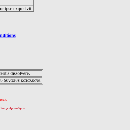
or ipse exquisivit
nditions
eritis dissolvere.
ου δυνασθε καταλυσαι.
tur.
Charge Apostolique
»