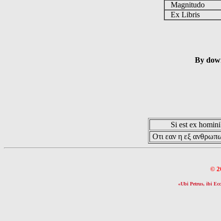
Magnitudo
Ex Libris
By down
Si est ex hominib
Οτι εαν η εξ ανθρωπω
© 2
«Ubi Petrus, ibi Ecc