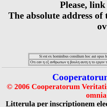
Please, link
The absolute address of 
ov
Si est ex hominibus consilium hoc aut opus hoc
Οτι εαν η εξ ανθρωπων η βουλη αυτη η το εργον τ
Cooperatorum 
© 2006 Cooperatorum Veritatis
omnia 
Litterula per inscriptionem 