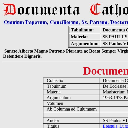
Tabulinum:
Documenta C
Materia:
SS PAULUS
Argumentum:
SS Paulus VI
Sancto Alberto Magno Patrono Plorante ac Beata Semper Virgin
Defendere Digneris.
Documen
Collectio
Documenta Ca
Tabulinum
De Ecclesiae 
Materia
Magisterium 
Argumentum
1963-1978 Pau
Volumen
Ab Columna ad Culumnam
Auctor
SS Paulus VI 
Titulus
Epistula 'Lug