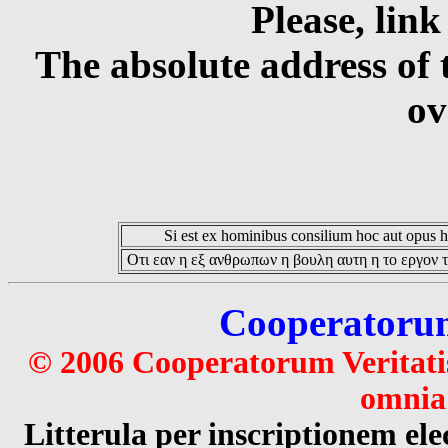
Please, link
The absolute address of 
ov
Si est ex hominibus consilium hoc aut opus hoc
Οτι εαν η εξ ανθρωπων η βουλη αυτη η το εργον τ
Cooperatorum 
© 2006 Cooperatorum Veritatis
omnia 
Litterula per inscriptionem 