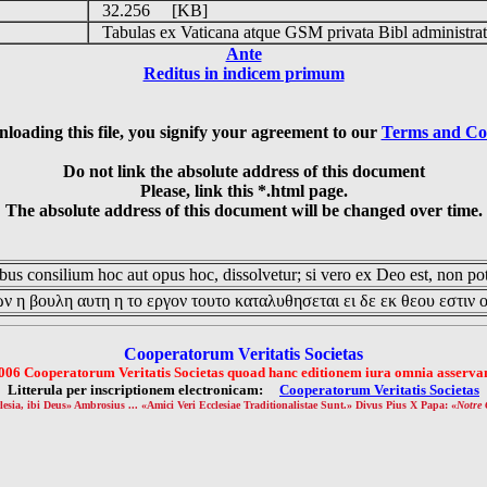
32.256 [KB]
Tabulas ex Vaticana atque GSM privata Bibl administrat
Ante
Reditus in indicem primum
loading this file, you signify your agreement to our
Terms and Co
Do not link the absolute address of this document
Please, link this *.html page.
The absolute address of this document will be changed over time.
us consilium hoc aut opus hoc, dissolvetur; si vero ex Deo est, non pot
ν η βουλη αυτη η το εργον τουτο καταλυθησεται ει δε εκ θεου εστιν 
Cooperatorum Veritatis Societas
006 Cooperatorum Veritatis Societas quoad hanc editionem iura omnia asservan
Litterula per inscriptionem electronicam:
Cooperatorum Veritatis Societas
lesia, ibi Deus» Ambrosius ... «Amici Veri Ecclesiae Traditionalistae Sunt.» Divus Pius X Papa: «
Notre 