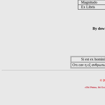
Magnitudo
Ex Libris
By down
Si est ex hominib
Οτι εαν η εξ ανθρωπω
© 2
«Ubi Petrus, ibi Ecc