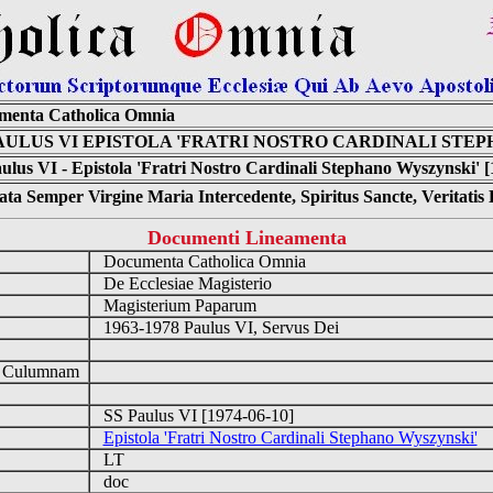
menta Catholica Omnia
PAULUS VI EPISTOLA 'FRATRI NOSTRO CARDINALI STE
ulus VI - Epistola 'Fratri Nostro Cardinali Stephano Wyszynski' [
ta Semper Virgine Maria Intercedente, Spiritus Sancte, Veritati
Documenti Lineamenta
Documenta Catholica Omnia
De Ecclesiae Magisterio
Magisterium Paparum
1963-1978 Paulus VI, Servus Dei
d Culumnam
SS Paulus VI [1974-06-10]
Epistola 'Fratri Nostro Cardinali Stephano Wyszynski'
LT
doc