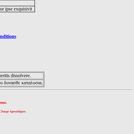
or ipse exquisivit
nditions
eritis dissolvere.
ου δυνασθε καταλυσαι.
tur.
Charge Apostolique
»