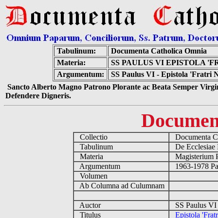
Tabulinum:
Documenta Catholica Omnia
Materia:
SS PAULUS VI EPISTOLA 
Argumentum:
SS Paulus VI - Epistola 'Fratri
Sancto Alberto Magno Patrono Plorante ac Beata Semper Virgin
Defendere Digneris.
Documen
Collectio
Documenta Ca
Tabulinum
De Ecclesiae 
Materia
Magisterium 
Argumentum
1963-1978 Pau
Volumen
Ab Columna ad Culumnam
Auctor
SS Paulus VI 
Titulus
Epistola 'Fra