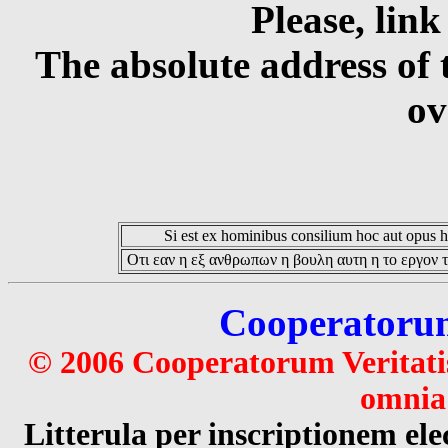
Please, link
The absolute address of 
ov
Si est ex hominibus consilium hoc aut opus hoc
Οτι εαν η εξ ανθρωπων η βουλη αυτη η το εργον τ
Cooperatorum 
© 2006 Cooperatorum Veritatis
omnia 
Litterula per inscriptionem 