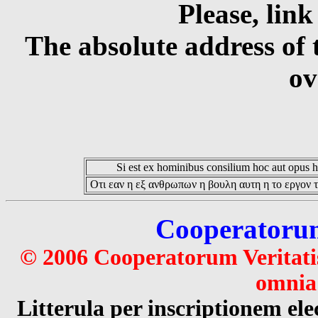
Please, link
The absolute address of 
ov
Si est ex hominibus consilium hoc aut opus hoc
Οτι εαν η εξ ανθρωπων η βουλη αυτη η το εργον τ
Cooperatorum 
© 2006 Cooperatorum Veritatis
omnia 
Litterula per inscriptionem 