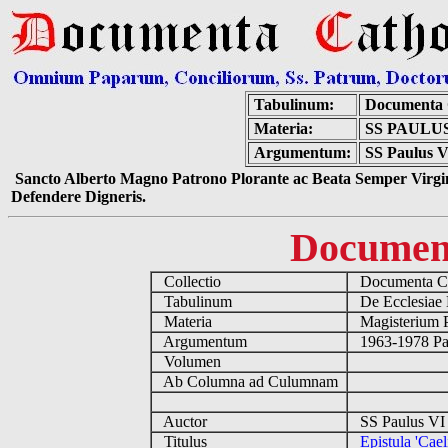
Tabulinum:
Documenta 
Materia:
SS PAULU
Argumentum:
SS Paulus VI
Sancto Alberto Magno Patrono Plorante ac Beata Semper Virgin
Defendere Digneris.
Documen
Collectio
Documenta Ca
Tabulinum
De Ecclesiae 
Materia
Magisterium 
Argumentum
1963-1978 Pau
Volumen
Ab Columna ad Culumnam
Auctor
SS Paulus VI 
Titulus
Epistula 'Cael