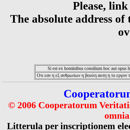
Please, link
The absolute address of 
ov
Si est ex hominibus consilium hoc aut opus hoc
Οτι εαν η εξ ανθρωπων η βουλη αυτη η το εργον τ
Cooperatorum 
© 2006 Cooperatorum Veritatis
omnia 
Litterula per inscriptionem 