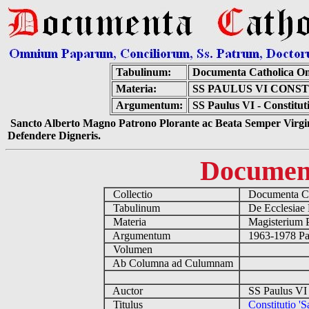
Tabulinum:
Documenta Catholica O
Materia:
SS PAULUS VI CONS
Argumentum:
SS Paulus VI - Constitu
Sancto Alberto Magno Patrono Plorante ac Beata Semper Virgin
Defendere Digneris.
Documen
Collectio
Documenta Ca
Tabulinum
De Ecclesiae 
Materia
Magisterium 
Argumentum
1963-1978 Pau
Volumen
Ab Columna ad Culumnam
Auctor
SS Paulus VI 
Titulus
Constitutio '