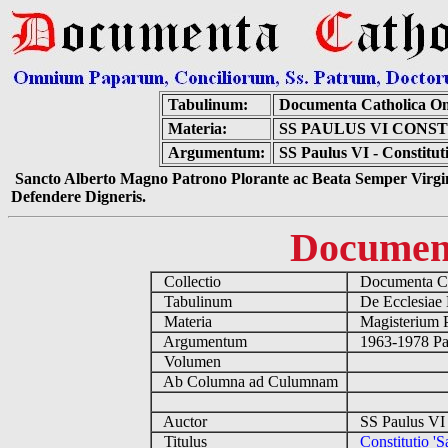
Tabulinum:
Documenta Catholica O
Materia:
SS PAULUS VI CONS
Argumentum:
SS Paulus VI - Constitu
Sancto Alberto Magno Patrono Plorante ac Beata Semper Virgin
Defendere Digneris.
Documen
Collectio
Documenta Ca
Tabulinum
De Ecclesiae 
Materia
Magisterium 
Argumentum
1963-1978 Pau
Volumen
Ab Columna ad Culumnam
Auctor
SS Paulus VI 
Titulus
Constitutio '