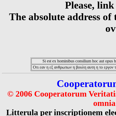
Please, link
The absolute address of 
ov
Si est ex hominibus consilium hoc aut opus hoc
Οτι εαν η εξ ανθρωπων η βουλη αυτη η το εργον τ
Cooperatorum 
© 2006 Cooperatorum Veritatis
omnia 
Litterula per inscriptionem 