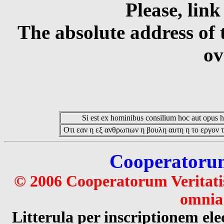
Please, link
The absolute address of 
ov
Si est ex hominibus consilium hoc aut opus hoc
Οτι εαν η εξ ανθρωπων η βουλη αυτη η το εργον τ
Cooperatorum 
© 2006 Cooperatorum Veritatis
omnia 
Litterula per inscriptionem 