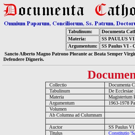
Tabulinum:
Documenta Cath
Materia:
SS PAULUS V
Argumentum:
SS Paulus VI - 
Sancto Alberto Magno Patrono Plorante ac Beata Semper Virgin
Defendere Digneris.
Documen
Collectio
Documenta Ca
Tabulinum
De Ecclesiae 
Materia
Magisterium 
Argumentum
1963-1978 Pau
Volumen
Ab Columna ad Culumnam
Auctor
SS Paulus VI 
Titulus
Constitutio '