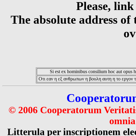
Please, link
The absolute address of 
ov
Si est ex hominibus consilium hoc aut opus hoc
Οτι εαν η εξ ανθρωπων η βουλη αυτη η το εργον τ
Cooperatorum 
© 2006 Cooperatorum Veritatis
omnia 
Litterula per inscriptionem 