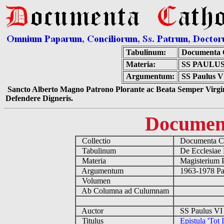
Tabulinum:
Documenta 
Materia:
SS PAULUS
Argumentum:
SS Paulus VI
Sancto Alberto Magno Patrono Plorante ac Beata Semper Virgin
Defendere Digneris.
Documen
Collectio
Documenta Ca
Tabulinum
De Ecclesiae 
Materia
Magisterium 
Argumentum
1963-1978 Pau
Volumen
Ab Columna ad Culumnam
Auctor
SS Paulus VI 
Titulus
Epistula 'Tot 