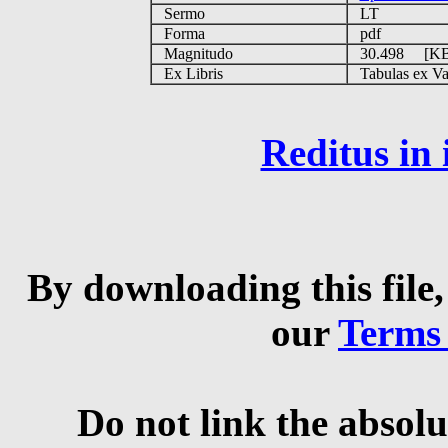
Sermo
LT
Forma
pdf
Magnitudo
30.498 [K
Ex Libris
Tabulas ex Vati
Reditus in
By downloading this file,
our
Terms
Do not link the absolu