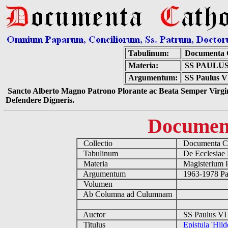
Tabulinum:
Documenta 
Materia:
SS PAULUS
Argumentum:
SS Paulus VI
Sancto Alberto Magno Patrono Plorante ac Beata Semper Virgin
Defendere Digneris.
Documen
Collectio
Documenta Ca
Tabulinum
De Ecclesiae 
Materia
Magisterium 
Argumentum
1963-1978 Pau
Volumen
Ab Columna ad Culumnam
Auctor
SS Paulus VI 
Titulus
Epistula 'Hild