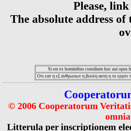
Please, link
The absolute address of 
ov
Si est ex hominibus consilium hoc aut opus hoc
Οτι εαν η εξ ανθρωπων η βουλη αυτη η το εργον τ
Cooperatorum 
© 2006 Cooperatorum Veritatis
omnia 
Litterula per inscriptionem 