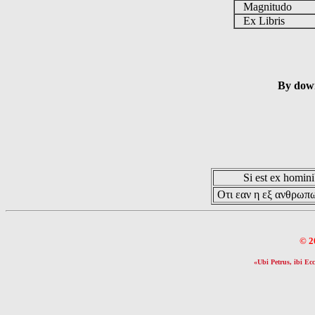
Magnitudo
Ex Libris
By down
Si est ex hominib
Οτι εαν η εξ ανθρωπω
© 2
«Ubi Petrus, ibi Ecc