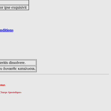
or ipse exquisivit
nditions
eritis dissolvere.
ου δυνασθε καταλυσαι.
tur.
Charge Apostolique
»