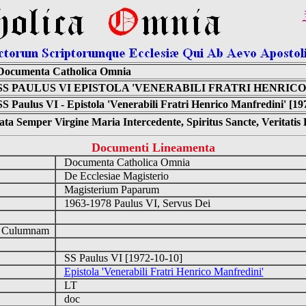
Documenta Catholica Omnia
SS PAULUS VI EPISTOLA 'VENERABILI FRATRI HENRIC
SS Paulus VI - Epistola 'Venerabili Fratri Henrico Manfredini' [19
ta Semper Virgine Maria Intercedente, Spiritus Sancte, Veritati
Documenti Lineamenta
Documenta Catholica Omnia
De Ecclesiae Magisterio
Magisterium Paparum
1963-1978 Paulus VI, Servus Dei
d Culumnam
SS Paulus VI [1972-10-10]
Epistola 'Venerabili Fratri Henrico Manfredini'
LT
doc