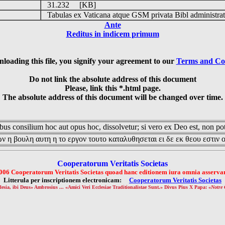
31.232 [KB]
Tabulas ex Vaticana atque GSM privata Bibl administrat
Ante
Reditus in indicem primum
loading this file, you signify your agreement to our
Terms and Co
Do not link the absolute address of this document
Please, link this *.html page.
The absolute address of this document will be changed over time.
us consilium hoc aut opus hoc, dissolvetur; si vero ex Deo est, non pot
ν η βουλη αυτη η το εργον τουτο καταλυθησεται ει δε εκ θεου εστιν 
Cooperatorum Veritatis Societas
006 Cooperatorum Veritatis Societas quoad hanc editionem iura omnia asservan
Litterula per inscriptionem electronicam:
Cooperatorum Veritatis Societas
lesia, ibi Deus» Ambrosius ... «Amici Veri Ecclesiae Traditionalistae Sunt.» Divus Pius X Papa: «
Notre 