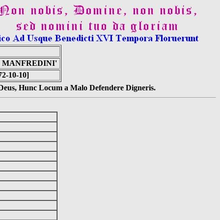
O MANFREDINI'
72-10-10]
s Deus, Hunc Locum a Malo Defendere Digneris.