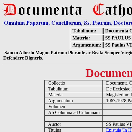
Tabulinum:
Documenta C
Materia:
SS PAULUS
Argumentum:
SS Paulus VI 
Sancto Alberto Magno Patrono Plorante ac Beata Semper Virgin
Defendere Digneris.
Documen
Collectio
Documenta Ca
Tabulinum
De Ecclesiae 
Materia
Magisterium 
Argumentum
1963-1978 Pau
Volumen
Ab Columna ad Culumnam
Auctor
SS Paulus VI 
Titulus
Epistula 'In 