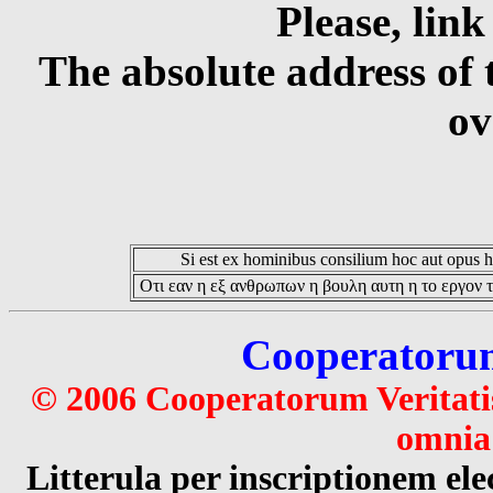
Please, link
The absolute address of 
ov
Si est ex hominibus consilium hoc aut opus hoc
Οτι εαν η εξ ανθρωπων η βουλη αυτη η το εργον τ
Cooperatorum 
© 2006 Cooperatorum Veritatis
omnia 
Litterula per inscriptionem 