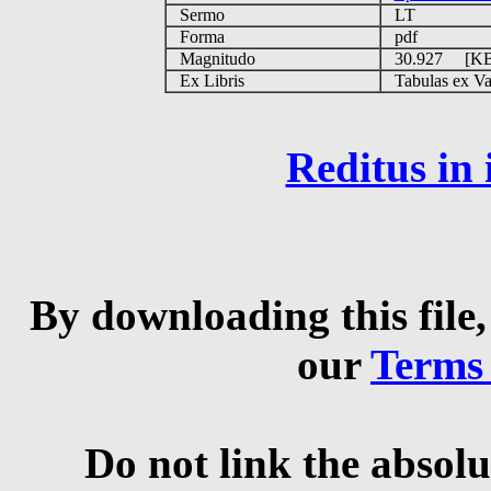
Sermo
LT
Forma
pdf
Magnitudo
30.927 [K
Ex Libris
Tabulas ex Vati
Reditus in
By downloading this file,
our
Terms
Do not link the absolu