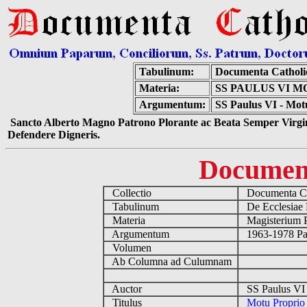
Tabulinum:
Documenta Catholi
Materia:
SS PAULUS VI M
Argumentum:
SS Paulus VI - Motu
Sancto Alberto Magno Patrono Plorante ac Beata Semper Virgin
Defendere Digneris.
Documen
Collectio
Documenta Ca
Tabulinum
De Ecclesiae 
Materia
Magisterium 
Argumentum
1963-1978 Pau
Volumen
Ab Columna ad Culumnam
Auctor
SS Paulus VI 
Titulus
Motu Proprio '