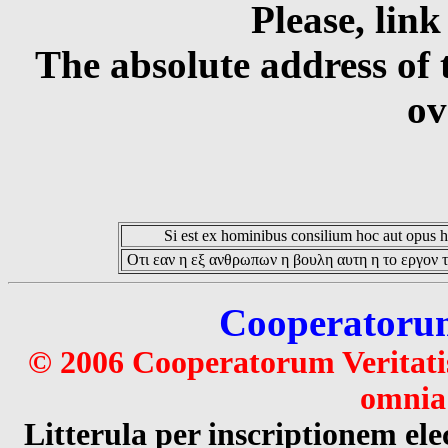
Please, link
The absolute address of 
ov
Si est ex hominibus consilium hoc aut opus hoc
Οτι εαν η εξ ανθρωπων η βουλη αυτη η το εργον τ
Cooperatorum 
© 2006 Cooperatorum Veritatis
omnia 
Litterula per inscriptionem 