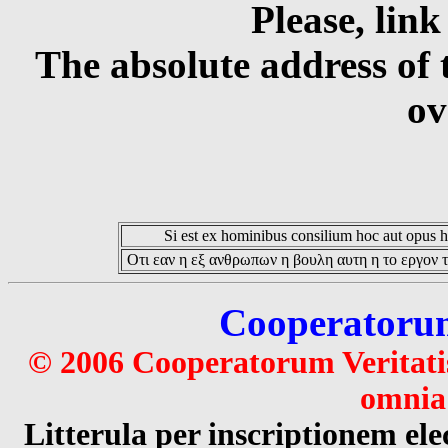
Please, link
The absolute address of 
ov
Si est ex hominibus consilium hoc aut opus hoc
Οτι εαν η εξ ανθρωπων η βουλη αυτη η το εργον τ
Cooperatorum 
© 2006 Cooperatorum Veritatis
omnia 
Litterula per inscriptionem 