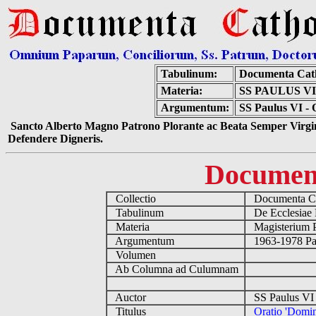
Tabulinum:
Documenta Cat
Materia:
SS PAULUS V
Argumentum:
SS Paulus VI - 
Sancto Alberto Magno Patrono Plorante ac Beata Semper Virgin
Defendere Digneris.
Documen
Collectio
Documenta Ca
Tabulinum
De Ecclesiae 
Materia
Magisterium 
Argumentum
1963-1978 Pau
Volumen
Ab Columna ad Culumnam
Auctor
SS Paulus VI 
Titulus
Oratio 'Domin