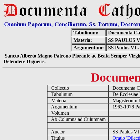
Tabulinum:
Documenta Cat
Materia:
SS PAULUS V
Argumentum:
SS Paulus VI - 
Sancto Alberto Magno Patrono Plorante ac Beata Semper Virgin
Defendere Digneris.
Documen
Collectio
Documenta Ca
Tabulinum
De Ecclesiae 
Materia
Magisterium 
Argumentum
1963-1978 Pau
Volumen
Ab Columna ad Culumnam
Auctor
SS Paulus VI 
Titulus
Oratio 'Dilect