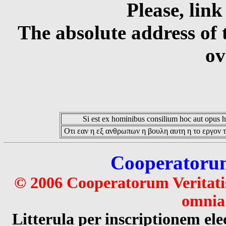
Please, link
The absolute address of 
ov
Si est ex hominibus consilium hoc aut opus hoc
Οτι εαν η εξ ανθρωπων η βουλη αυτη η το εργον τ
Cooperatorum 
© 2006 Cooperatorum Veritatis
omnia 
Litterula per inscriptionem 