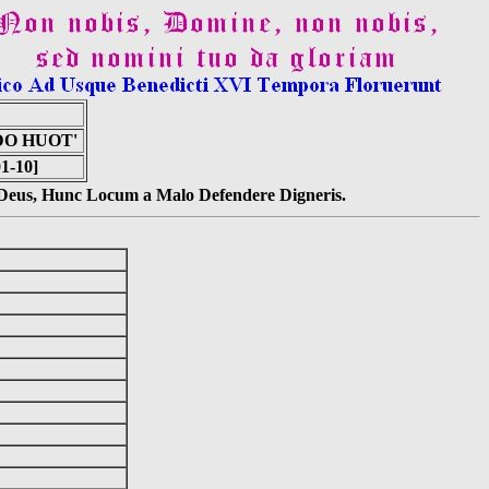
DO HUOT'
01-10]
s Deus, Hunc Locum a Malo Defendere Digneris.