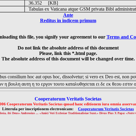
36.352 [KB]
Tabulas ex Vaticana atque GSM privata Bibl administrat
Ante
Reditus in indicem primum
loading this file, you signify your agreement to our
Terms and Co
Do not link the absolute address of this document
Please, link this *.html page.
The absolute address of this document will be changed over time.
us consilium hoc aut opus hoc, dissolvetur; si vero ex Deo est, non pot
ν η βουλη αυτη η το εργον τουτο καταλυθησεται ει δε εκ θεου εστιν 
Cooperatorum Veritatis Societas
006 Cooperatorum Veritatis Societas quoad hanc editionem iura omnia asservan
Litterula per inscriptionem electronicam:
Cooperatorum Veritatis Societas
lesia, ibi Deus» Ambrosius ... «Amici Veri Ecclesiae Traditionalistae Sunt.» Divus Pius X Papa: «
Notre 