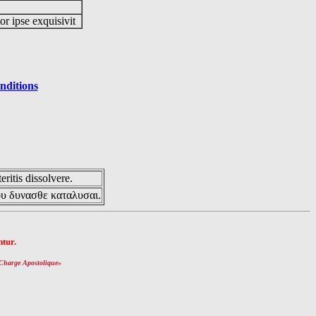
or ipse exquisivit
nditions
eritis dissolvere.
ου δυνασθε καταλυσαι.
tur.
Charge Apostolique
»