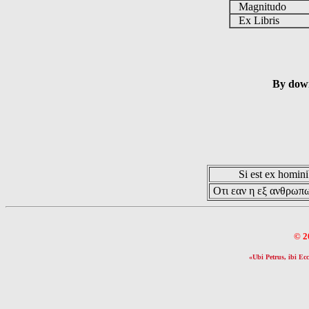
Magnitudo
Ex Libris
By down
Si est ex hominib
Οτι εαν η εξ ανθρωπω
© 2
«Ubi Petrus, ibi Ecc