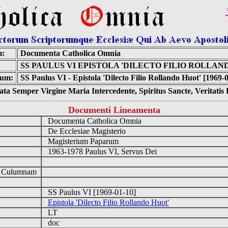
m:
Documenta Catholica Omnia
SS PAULUS VI EPISTOLA 'DILECTO FILIO ROLLAN
um:
SS Paulus VI - Epistola 'Dilecto Filio Rollando Huot' [1969-
ta Semper Virgine Maria Intercedente, Spiritus Sancte, Veritati
Documenti Lineamenta
Documenta Catholica Omnia
De Ecclesiae Magisterio
Magisterium Paparum
1963-1978 Paulus VI, Servus Dei
d Culumnam
SS Paulus VI [1969-01-10]
Epistola 'Dilecto Filio Rollando Huot'
LT
doc