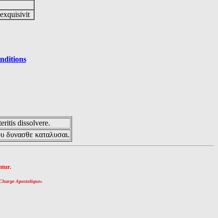
 exquisivit
nditions
eritis dissolvere.
ου δυνασθε καταλυσαι.
tur.
Charge Apostolique
»