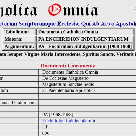
Tabulinum:
Documenta Catholica Omnia
Materia:
PA ENCHIRIDION INDULGENTIARUM
Argumentum:
PA - Enchiridion Indulgentiarum [1968-1968]
ta Semper Virgine Maria Intercedente, Spiritus Sancte, Veritati
Documenti Lineamenta
o
Documenta Catholica Omnia
um
De Ecclesiae Magisterio
Magisterium Sanctae Sedis
ntum
21 Paenitentiaria Apostolica
n
mna ad Culumnam
PA [1968-1968]
Enchiridion Indulgentiarum
LT
doc