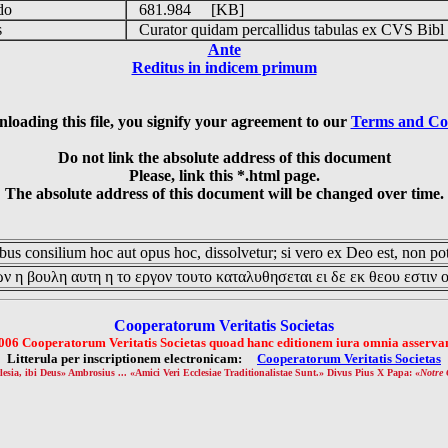
udo
681.984 [KB]
is
Curator quidam percallidus tabulas ex CVS Bibl
Ante
Reditus in indicem primum
loading this file, you signify your agreement to our
Terms and Co
Do not link the absolute address of this document
Please, link this *.html page.
The absolute address of this document will be changed over time.
us consilium hoc aut opus hoc, dissolvetur; si vero ex Deo est, non pot
ν η βουλη αυτη η το εργον τουτο καταλυθησεται ει δε εκ θεου εστιν 
Cooperatorum Veritatis Societas
006 Cooperatorum Veritatis Societas quoad hanc editionem iura omnia asservan
Litterula per inscriptionem electronicam:
Cooperatorum Veritatis Societas
lesia, ibi Deus» Ambrosius ... «Amici Veri Ecclesiae Traditionalistae Sunt.» Divus Pius X Papa: «
Notre 