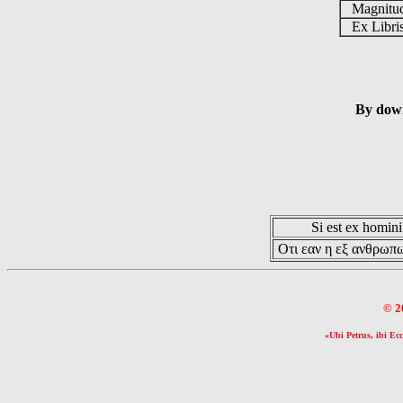
Magnit
Ex Libr
By down
Si est ex hominib
Οτι εαν η εξ ανθρωπω
© 2
«Ubi Petrus, ibi Ecc