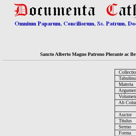
Sancto Alberto Magno Patrono Plorante ac Bea
Collecti
Tabulin
Materia
Argume
Volume
Ab Colu
Auctor
Titulus
Sermo
Forma