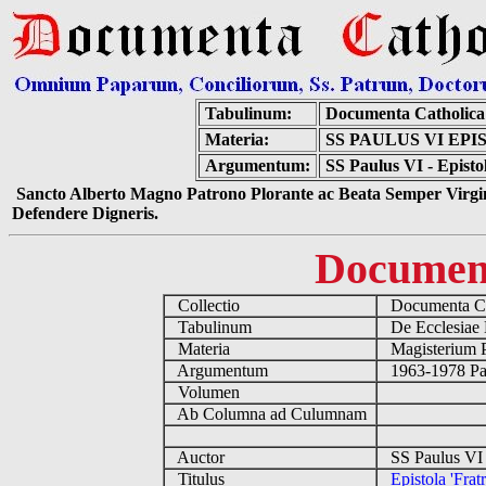
Tabulinum:
Documenta Catholic
Materia:
SS PAULUS VI EP
Argumentum:
SS Paulus VI - Epistol
Sancto Alberto Magno Patrono Plorante ac Beata Semper Virgin
Defendere Digneris.
Documen
Collectio
Documenta Ca
Tabulinum
De Ecclesiae 
Materia
Magisterium 
Argumentum
1963-1978 Pau
Volumen
Ab Columna ad Culumnam
Auctor
SS Paulus VI 
Titulus
Epistola 'Frat