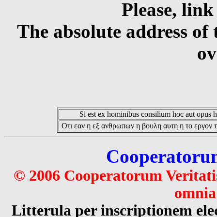
Please, link
The absolute address of 
ov
Si est ex hominibus consilium hoc aut opus hoc
Οτι εαν η εξ ανθρωπων η βουλη αυτη η το εργον τ
Cooperatorum 
© 2006 Cooperatorum Veritatis
omnia 
Litterula per inscriptionem 