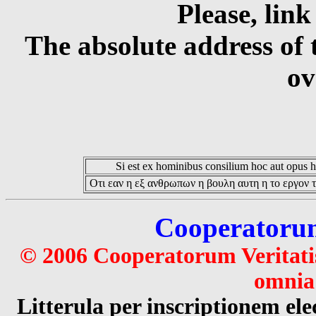
Please, link
The absolute address of 
ov
Si est ex hominibus consilium hoc aut opus hoc
Οτι εαν η εξ ανθρωπων η βουλη αυτη η το εργον τ
Cooperatorum 
© 2006 Cooperatorum Veritatis
omnia 
Litterula per inscriptionem 