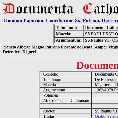
Tabulinum:
Documenta Catho
Materia:
SS PAULUS VI
Argumentum:
SS Paulus VI - Or
Sancto Alberto Magno Patrono Plorante ac Beata Semper Virgin
Defendere Digneris.
Documen
Collectio
Documenta Ca
Tabulinum
De Ecclesiae 
Materia
Magisterium 
Argumentum
1963-1978 Pau
Volumen
Ab Columna ad Culumnam
Auctor
SS Paulus VI 
Titulus
Oratio 'Pater