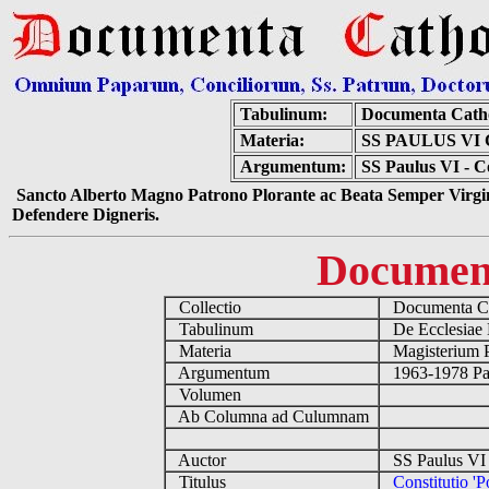
Tabulinum:
Documenta Cath
Materia:
SS PAULUS VI
Argumentum:
SS Paulus VI - Co
Sancto Alberto Magno Patrono Plorante ac Beata Semper Virgin
Defendere Digneris.
Documen
Collectio
Documenta Ca
Tabulinum
De Ecclesiae 
Materia
Magisterium 
Argumentum
1963-1978 Pau
Volumen
Ab Columna ad Culumnam
Auctor
SS Paulus VI 
Titulus
Constitutio 'P