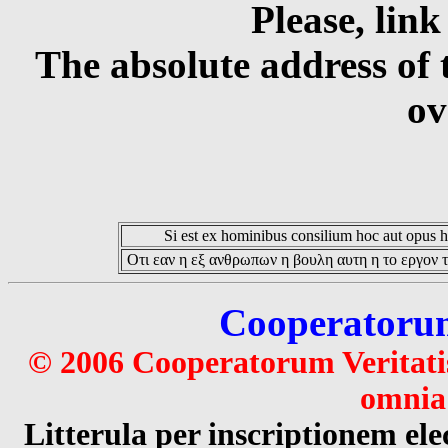
Please, link
The absolute address of 
ov
Si est ex hominibus consilium hoc aut opus hoc
Οτι εαν η εξ ανθρωπων η βουλη αυτη η το εργον τ
Cooperatorum 
© 2006 Cooperatorum Veritatis
omnia 
Litterula per inscriptionem 