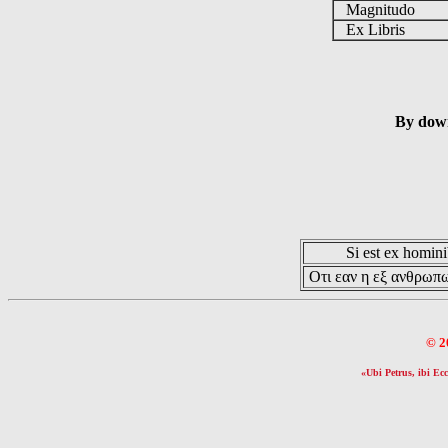
Magnitudo
Ex Libris
By down
Si est ex hominib
Οτι εαν η εξ ανθρωπω
© 2
«Ubi Petrus, ibi Ecc