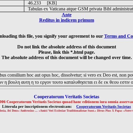
46.233 [KB]
Tabulas ex Vaticana atque GSM privata Bibl administrat
Ante
Reditus in indicem primum
loading this file, you signify your agreement to our
Terms and Co
Do not link the absolute address of this document
Please, link this *.html page.
The absolute address of this document will be changed over time.
us consilium hoc aut opus hoc, dissolvetur; si vero ex Deo est, non pot
ν η βουλη αυτη η το εργον τουτο καταλυθησεται ει δε εκ θεου εστιν 
Cooperatorum Veritatis Societas
006 Cooperatorum Veritatis Societas quoad hanc editionem iura omnia asservan
Litterula per inscriptionem electronicam:
Cooperatorum Veritatis Societas
lesia, ibi Deus» Ambrosius ... «Amici Veri Ecclesiae Traditionalistae Sunt.» Divus Pius X Papa: «
Notre 