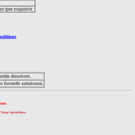
or ipse exquisivit
nditions
eritis dissolvere.
ου δυνασθε καταλυσαι.
tur.
Charge Apostolique
»