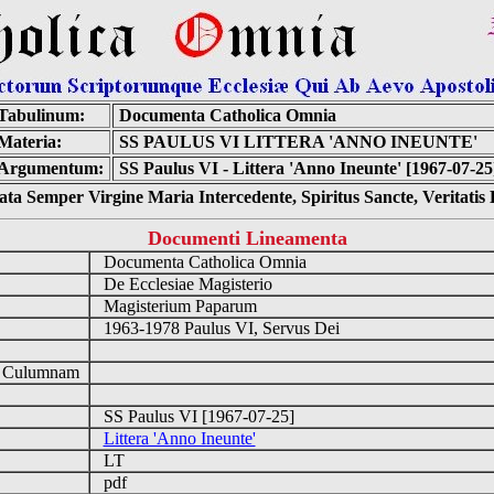
Tabulinum:
Documenta Catholica Omnia
Materia:
SS PAULUS VI LITTERA 'ANNO INEUNTE'
Argumentum:
SS Paulus VI - Littera 'Anno Ineunte' [1967-07-25
ta Semper Virgine Maria Intercedente, Spiritus Sancte, Veritati
Documenti Lineamenta
Documenta Catholica Omnia
De Ecclesiae Magisterio
Magisterium Paparum
1963-1978 Paulus VI, Servus Dei
d Culumnam
SS Paulus VI [1967-07-25]
Littera 'Anno Ineunte'
LT
pdf